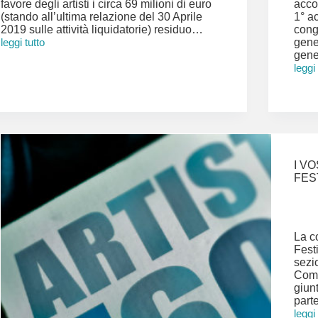
favore degli artisti i circa 69 milioni di euro
acco
(stando all’ultima relazione del 30 Aprile
1° a
2019 sulle attività liquidatorie) residuo…
cong
leggi tutto
gene
DECRETO
gene
RILANCIO
leggi
SU
Prim
LIQUIDAZIONE
Ripar
IMAIE
Comp
2020
I V
FES
La co
Fest
sezi
Comp
giunt
part
leggi