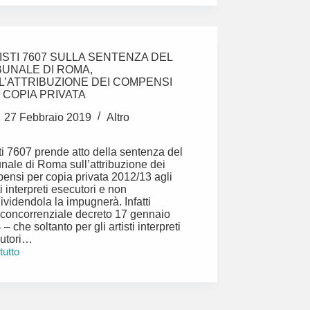
ISTI 7607 SULLA SENTENZA DEL
BUNALE DI ROMA,
L’ATTRIBUZIONE DEI COMPENSI
 COPIA PRIVATA
27 Febbraio 2019
Altro
sti 7607 prende atto della sentenza del
unale di Roma sull’attribuzione dei
ensi per copia privata 2012/13 agli
ti interpreti esecutori e non
ividendola la impugnerà. Infatti
ticoncorrenziale decreto 17 gennaio
– che soltanto per gli artisti interpreti
utori…
 tutto
STI
enza