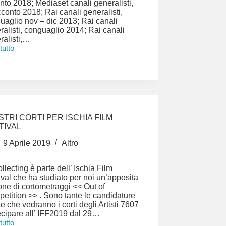
nto 2018; Mediaset canali generalisti,
cconto 2018; Rai canali generalisti,
uaglio nov – dic 2013; Rai canali
ralisti, conguaglio 2014; Rai canali
ralisti,…
 tutto
a
tizione
ensi
OSTRI CORTI PER ISCHIA FILM
TIVAL
9 Aprile 2019
Altro
llecting è parte dell’ Ischia Film
ival che ha studiato per noi un’apposita
one di cortometraggi << Out of
etition >> . Sono tante le candidature
e che vedranno i corti degli Artisti 7607
ecipare all’ IFF2019 dal 29…
 tutto