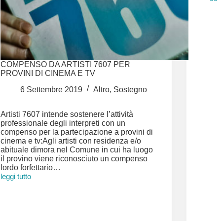
I
VOS
COR
PER
ISCH
FILM
FEST
COMPENSO DA ARTISTI 7607 PER
PROVINI DI CINEMA E TV
6 Settembre 2019
Altro
,
Sostegno
Artisti 7607 intende sostenere l’attività
professionale degli interpreti con un
compenso per la partecipazione a provini di
cinema e tv:Agli artisti con residenza e/o
abituale dimora nel Comune in cui ha luogo
il provino viene riconosciuto un compenso
lordo forfettario…
leggi tutto
Compenso
da
Artisti
7607
per