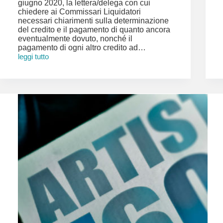
giugno 2020, la lettera/delega con cui
chiedere ai Commissari Liquidatori
necessari chiarimenti sulla determinazione
del credito e il pagamento di quanto ancora
eventualmente dovuto, nonché il
pagamento di ogni altro credito ad…
leggi tutto
MANDANTI
7607
CREDITORI
DI
IMAIE
IN
LIQUIDAZIONE