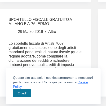
attività
Artisti
7607,
nel
rispetto
SPORTELLO FISCALE GRATUITO A
delle
MILANO E A PALERMO
misure
igienico-
29 Marzo 2019
Altro
sanitarie
indicate
dalla
Lo sportello fiscale di Artisti 7607,
vigente
gratuitamente a disposizione degli artisti
normativa
mandanti per quesiti di natura fiscale (quale
regime adottare, come compilare la
dichiarazione dei redditi o richiedere
rimborsi per eventuali crediti di imposta
spettanti etc.) vi aspetta anche a:…
leggi tutto
SPORTELLO
Questo sito usa solo i cookies strettamente necessari
FISCALE
per la navigazione. Clicca qui per la nostra
Cookie
GRATUITO
Policy
.
A
MILANO
Chiudi
E
A
PALERMO