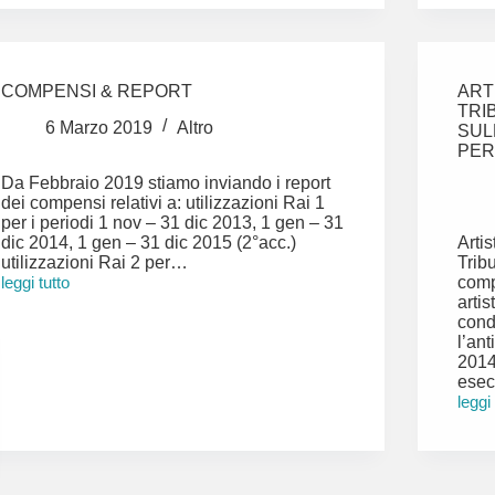
provini
di
cinema
e
tv
COMPENSI & REPORT
ART
TRI
6 Marzo 2019
Altro
SUL
PER
Da Febbraio 2019 stiamo inviando i report
dei compensi relativi a: utilizzazioni Rai 1
per i periodi 1 nov – 31 dic 2013, 1 gen – 31
dic 2014, 1 gen – 31 dic 2015 (2°acc.)
Arti
utilizzazioni Rai 2 per…
Trib
leggi tutto
comp
COMPENSI
artis
&
cond
REPORT
l’an
2014 
esec
leggi
ARTI
7607
sulla
sent
del