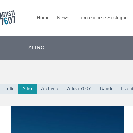
Salta
al
contenuto
Home
News
Formazione
e
Sostegno
ALTRO
Tutti
Altro
Archivio
Artisti 7607
Bandi
Event